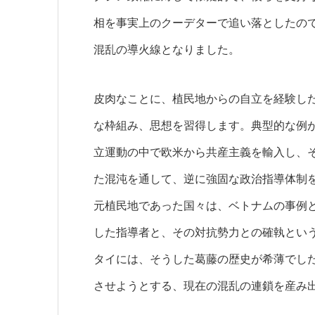
相を事実上のクーデターで追い落としたの
混乱の導火線となりました。
皮肉なことに、植民地からの自立を経験し
な枠組み、思想を習得します。典型的な例
立運動の中で欧米から共産主義を輸入し、
た混沌を通して、逆に強固な政治指導体制
元植民地であった国々は、ベトナムの事例
した指導者と、その対抗勢力との確執とい
タイには、そうした葛藤の歴史が希薄でし
させようとする、現在の混乱の連鎖を産み