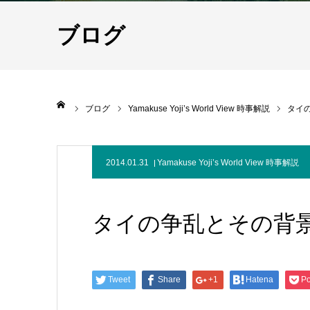
ブログ
ホーム
ブログ
Yamakuse Yoji’s World View 時事解説
タイ
2014.01.31
Yamakuse Yoji’s World View 時事解説
タイの争乱とその背
Tweet
Share
+1
Hatena
Po