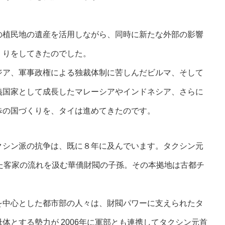
の植民地の遺産を活用しながら、同時に新たな外部の影響
くりをしてきたのでした。
ジア、軍事政権による独裁体制に苦しんだビルマ、そして
義国家として成長したマレーシアやインドネシア、さらに
歩の国づくりを、タイは進めてきたのです。
クシン派の抗争は、既に８年に及んでいます。タクシン元
た客家の流れを汲む華僑財閥の子孫。その本拠地は古都チ
を中心とした都市部の人々は、財閥パワーに支えられたタ
体とする勢力が 2006年に軍部とも連携してタクシン元首