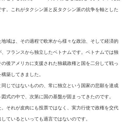
です。これがタクシン派と反タクシン派の抗争を軸とした
た地域は、その過程で欧米から様々な政治、そして経済的
が、フランスから独立したベトナムです。ベトナムでは独
その後アメリカに支援された独裁政権と国を二分して戦っ
を構築してきました。
と同じではないものの、常に独立という国家の悲願を達成
う図式の中で、次第に国の基盤が固まってきたのです。
た。それが皮肉にも投票ではなく、実力行使で政権を交代
出しているといっても過言ではないのです。