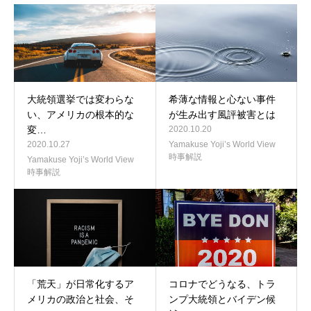
大統領選挙では変わらな
希薄な情報と心ない事件
い、アメリカの根本的な
が生み出す風評被害とは
変…
2020.10.20
2020.10.27
Yamakuse Yoji’s World View
時事解説
Yamakuse Yoji’s World View
時事解説
「荒天」が日常化するア
コロナでどうなる、トラ
メリカの政治と社会、そ
ンプ大統領とバイデン候