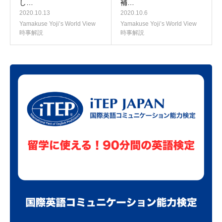
し…
補…
2020.10.13
2020.10.6
Yamakuse Yoji’s World View
Yamakuse Yoji’s World View
時事解説
時事解説