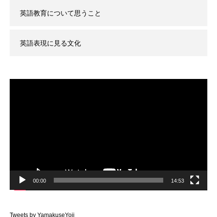
英語教育について思うこと
英語表現に見る文化
動
画
プ
レ
ー
ヤ
ー
00:00
14:53
Tweets by YamakuseYoji