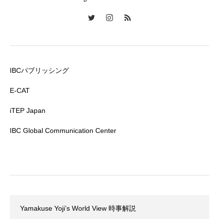
IBCパブリッシング
E-CAT
iTEP Japan
IBC Global Communication Center
Yamakuse Yoji’s World View 時事解説