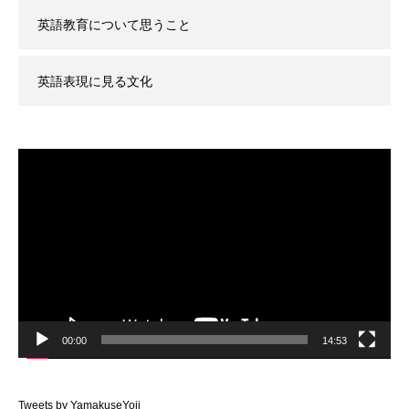
英語教育について思うこと
英語表現に見る文化
動
画
プ
レ
ー
ヤ
ー
00:00
14:53
Tweets by YamakuseYoji