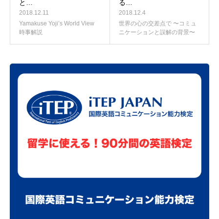
と…
る…
2018.12.11
2018.12.4
Yamakuse Yoji’s World View
世界の心の交差点で 〜コミュ
時事解説
ニケーションと誤解の背景〜