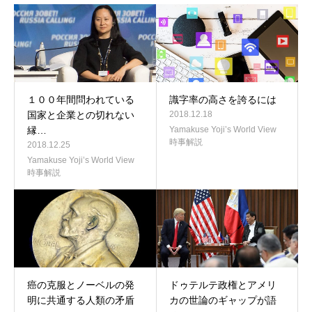
１００年間問われている
識字率の高さを誇るには
国家と企業との切れない
2018.12.18
縁…
Yamakuse Yoji’s World View
時事解説
2018.12.25
Yamakuse Yoji’s World View
時事解説
癌の克服とノーベルの発
ドゥテルテ政権とアメリ
明に共通する人類の矛盾
カの世論のギャップが語