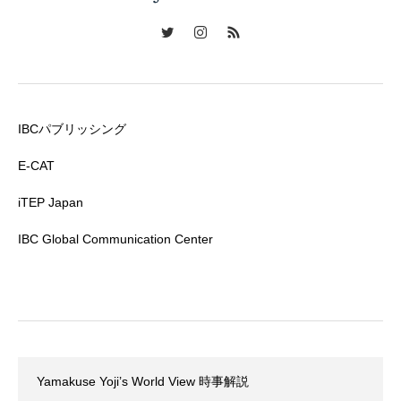
IBCパブリッシング
E-CAT
iTEP Japan
IBC Global Communication Center
Yamakuse Yoji’s World View 時事解説