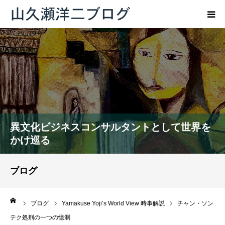
トップページ
ブログ
プロフィール
異文化ビジネスコンサルタントとして世界を
お問い合わせ
かけ巡る
ブログ
ーム
ブログ
Yamakuse Yoji’s World View 時事解説
チャン・ソン
テク処刑の一つの憶測