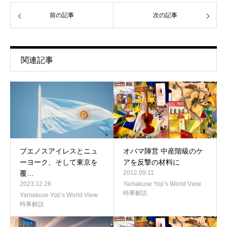
前の記事
次の記事
関連記事
ブエノスアイレスとニュ
オバマ陣営 中産階級のケ
ーヨーク、そして東京を
アを反撃の材料に
覆…
2012.09.11
2023.12.26
Yamakuse Yoji’s World View
時事解説
Yamakuse Yoji’s World View
時事解説