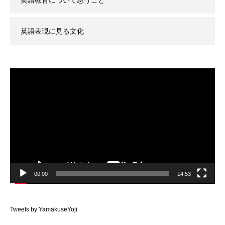
英語表現に見る文化
動
画
プ
レ
ー
ヤ
ー
00:00
14:53
Tweets by YamakuseYoji