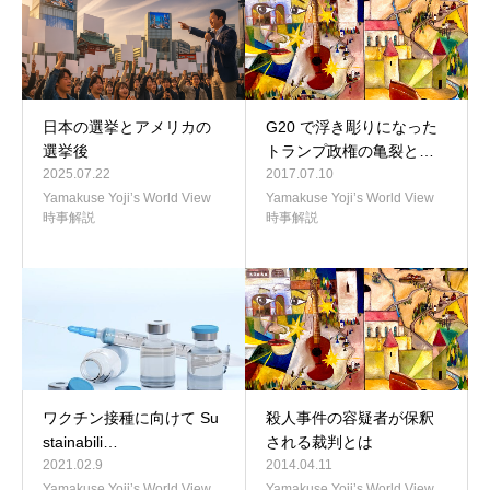
日本の選挙とアメリカの
G20 で浮き彫りになった
選挙後
トランプ政権の亀裂と…
2025.07.22
2017.07.10
Yamakuse Yoji’s World View
Yamakuse Yoji’s World View
時事解説
時事解説
ワクチン接種に向けて Su
殺人事件の容疑者が保釈
stainabili…
される裁判とは
2021.02.9
2014.04.11
Yamakuse Yoji’s World View
Yamakuse Yoji’s World View