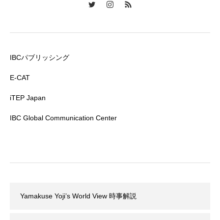
IBCパブリッシング
E-CAT
iTEP Japan
IBC Global Communication Center
Yamakuse Yoji’s World View 時事解説