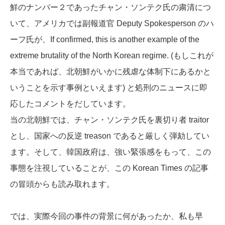
鮮のナンバー２であったチャン・ソンテク氏の粛清につ
いて、アメリカでは副報道官
Deputy Spokesperson
のハ
ーフ氏が、
If confirmed, this is another example of the
extreme brutality of the North Korean regime.
(もしこれが
本当であれば、北朝鮮がいかに残虐な体制下にあるかと
いうことを示す事例といえます) と処刑のニュースに即
応したコメントをだしています。
当の北朝鮮では、チャン・ソンテク氏を裏切り者
traitor
とし、国家への反逆
treason
であると厳しく弾劾してい
ます。そして、韓国政府は、強い緊張感をもって、この
事態を注視していることが、この Korean Times の記事
の冒頭からも読み取れます。
では、実際今回の事件の背景に何があったか、私も早