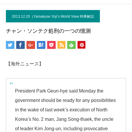
2013.12.20
Yamakuse Yoji’s World View 時事解説
チャン・ソンテク処刑の一つの憶測
【海外ニュース】
President Park Geun-hye said Monday the
government should be ready for any possibilities
in the wake of last week’s execution of North
Korea’s No. 2 man, Jang Song-thaek, the uncle
of leader Kim Jong-un, including provocative