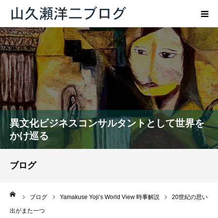
トップページ
ブログ
プロフィール
異文化ビジネスコンサルタントとして世界を
お問い合わせ
かけ巡る
ブログ
ーム
ブログ
Yamakuse Yoji’s World View 時事解説
20世紀の思い
出がまた一つ