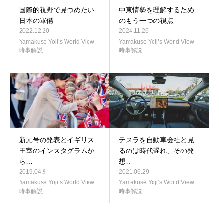
国際的視野で見つめたい
中東情勢を理解するため
日本の軍備
のもう一つの視点
2022.12.20
2024.11.26
Yamakuse Yoji’s World View
Yamakuse Yoji’s World View
時事解説
時事解説
新元号の発表とイギリス
テスラを自動車会社と見
王室のインスタグラムか
るのは時代遅れ、その発
ら…
想…
2019.04.9
2021.06.29
Yamakuse Yoji’s World View
Yamakuse Yoji’s World View
時事解説
時事解説