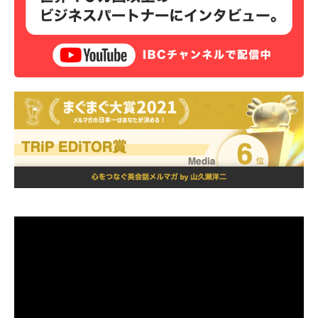
動
画
プ
レ
ー
ヤ