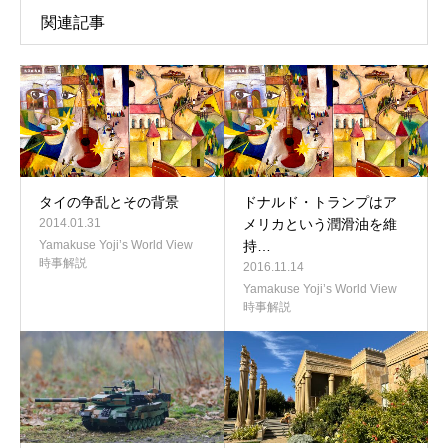
関連記事
タイの争乱とその背景
ドナルド・トランプはア
2014.01.31
メリカという潤滑油を維
Yamakuse Yoji’s World View
持…
時事解説
2016.11.14
Yamakuse Yoji’s World View
時事解説