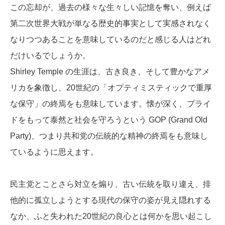
この忘却が、過去の様々な生々しい記憶を奪い、例えば
第二次世界大戦が単なる歴史的事実として実感されなく
なりつつあることを意味しているのだと感じる人はどれ
だけいるでしょうか。
Shirley Temple
の生涯は、古き良き、そして豊かなアメ
リカを象徴し、20世紀の「オプティミスティックで重厚
な保守」の終焉をも意味しています。懐が深く、プライ
ドをもって泰然と社会を守ろうという
GOP (Grand Old
Party)
、つまり共和党の伝統的な精神の終焉をも意味し
ているように思えます。
民主党とことさら対立を煽り、古い伝統を取り違え、排
他的に孤立しようとする現代の保守の姿が見え隠れする
なか、ふと失われた20世紀の良心とは何かを思い起こし