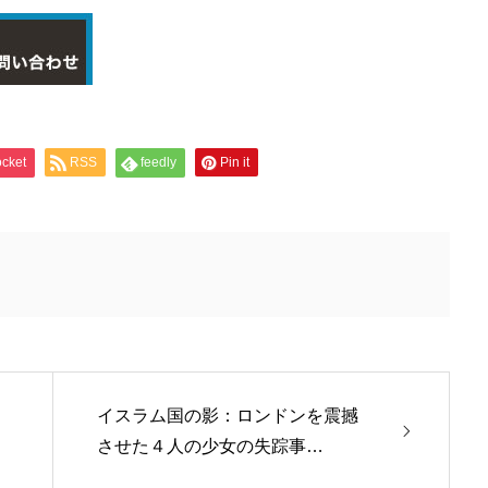
cket
RSS
feedly
Pin it
イスラム国の影：ロンドンを震撼
させた４人の少女の失踪事…