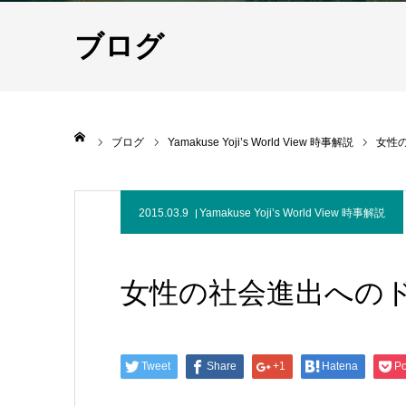
ブログ
ホーム
ブログ
Yamakuse Yoji’s World View 時事解説
女性
2015.03.9
Yamakuse Yoji’s World View 時事解説
女性の社会進出への
Tweet
Share
+1
Hatena
Po