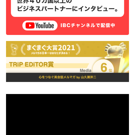
動
画
プ
レ
ー
ヤ