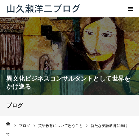
トップページ
ブログ
プロフィール
異文化ビジネスコンサルタントとして世界を
お問い合わせ
かけ巡る
ブログ
ーム
ブログ
英語教育について思うこと
新たな英語教育に向け
て