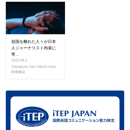
祖国を離れた人々が日本
人ジャーナリスト拘束に
寄…
2022.08.2
Yamakuse Yoji’s World View
時事解説