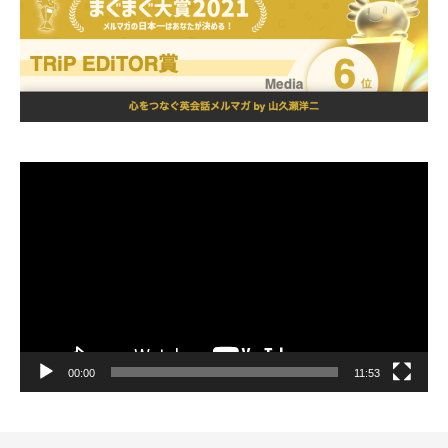
動
画
プ
レ
ー
ヤ
ー
00:00
11:53