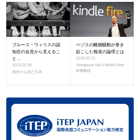
ブルース・ウィリスの認
ベゾスの離婚騒動が巻き
知症の会見から見えるこ
起こした報道の論理とは
と…
2019.02.12
2023.02.28
Yamakuse Yoji’s World View
時事解説
海外から見た日本