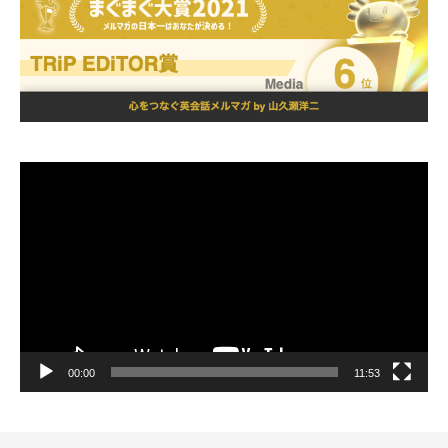
動
画
プ
レ
ー
ヤ
ー
00:00
11:53