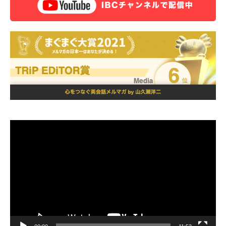
動
画
プ
レ
ー
ヤ
ー