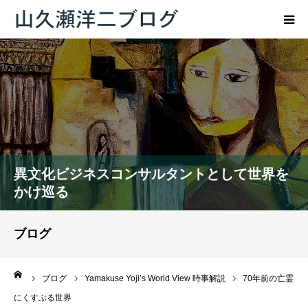
トップページ
ブログ
プロフィール
異文化ビジネスコンサルタントとして世界を
お問い合わせ
かけ巡る
ブログ
ーム
ブログ
Yamakuse Yoji’s World View 時事解説
70年前の亡霊
にくすぶる世界