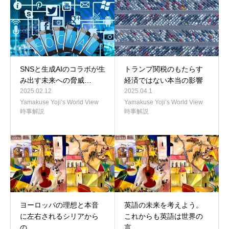
SNSと生成AIのコラボが生
トランプ関税のもたらす
み出す未来への脅威…
経済ではない本当の影響
2025.02.12
2025.04.1
Yamakuse Yoji’s World View
Yamakuse Yoji’s World View
時事解説
時事解説
ヨーロッパの理想と本音
英語の未来を考えよう。
に左右されるシリアから
これからも英語は世界の
の…
言…