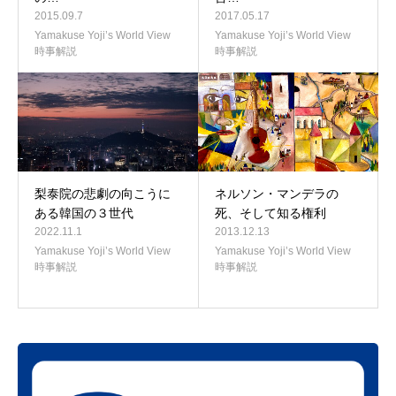
2015.09.7
2017.05.17
Yamakuse Yoji’s World View
Yamakuse Yoji’s World View
時事解説
時事解説
梨泰院の悲劇の向こうに
ネルソン・マンデラの
ある韓国の３世代
死、そして知る権利
2022.11.1
2013.12.13
Yamakuse Yoji’s World View
Yamakuse Yoji’s World View
時事解説
時事解説