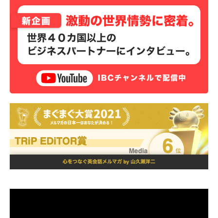
動
画
プ