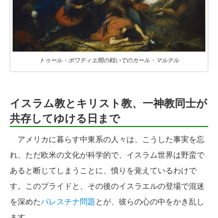
トゥール・ポワティエ間の戦いでのカール・マルテル
イスラム教とキリスト教、一神教同士が
共存してゆける日まで
アメリカに暮らす中東系の人々は、こうした事実を忘
れ、ただ欧米の文化が科学的で、イスラム世界は野蛮で
あると断じてしまうことに、憤りを覚えているわけで
す。このプライドと、その後のイスラエルの登場で混迷
を深めた
パレスチナ問題
とが、彼らの心の中をかき乱し
ます。