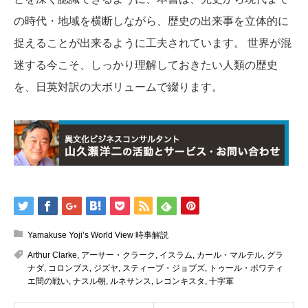
の時代・地域を横断しながら、歴史の出来事を立体的に
捉えることが出来るように工夫されています。 世界が混
迷する今こそ、しっかり理解しておきたい人類の歴史
を、日英対訳の大ボリュームで綴ります。
Yamakuse Yoji’s World View 時事解説
Arthur Clarke
,
アーサー・クラーク
,
イスラム
,
カール・マルテル
,
グラ
ナダ
,
コロンブス
,
ジズヤ
,
スティーブ・ジョブズ
,
トゥール・ポワティ
エ間の戦い
,
ナスル朝
,
ルネサンス
,
レコンキスタ
,
十字軍