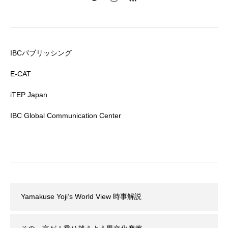
IBCパブリッシング
E-CAT
iTEP Japan
IBC Global Communication Center
Yamakuse Yoji’s World View 時事解説