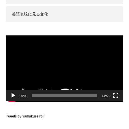
英語表現に見る文化
動
画
プ
レ
ー
ヤ
ー
00:00
14:53
Tweets by YamakuseYoji