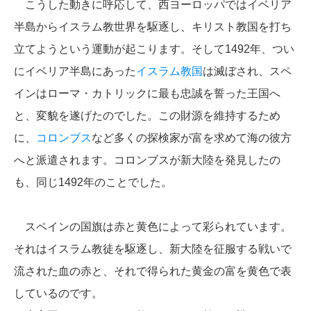
こうした動きに呼応して、西ヨーロッパではイベリア
半島からイスラム教世界を駆逐し、キリスト教国を打ち
立てようという運動が起こります。そして1492年、つい
にイベリア半島にあった
イスラム教国
は滅ぼされ、スペ
インはローマ・カトリックに最も忠誠を誓った王国へ
と、変貌を遂げたのでした。この財源を維持するため
に、
コロンブス
など多くの探検家が富を求めて海の彼方
へと派遣されます。コロンブスが新大陸を発見したの
も、同じ1492年のことでした。
スペインの国旗は赤と黄色によって彩られています。
それはイスラム教徒を駆逐し、新大陸を征服する戦いで
流された血の赤と、それで得られた黄金の富を黄色で表
しているのです。