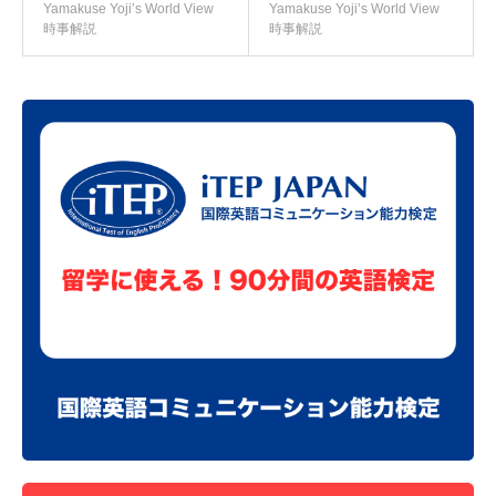
Yamakuse Yoji’s World View
Yamakuse Yoji’s World View
時事解説
時事解説