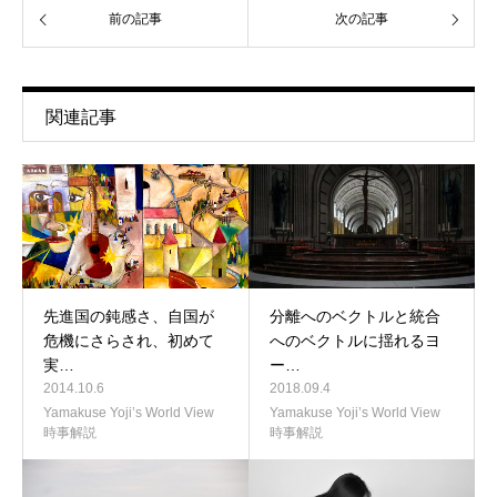
前の記事
次の記事
関連記事
先進国の鈍感さ、自国が
分離へのベクトルと統合
危機にさらされ、初めて
へのベクトルに揺れるヨ
実…
ー…
2014.10.6
2018.09.4
Yamakuse Yoji’s World View
Yamakuse Yoji’s World View
時事解説
時事解説