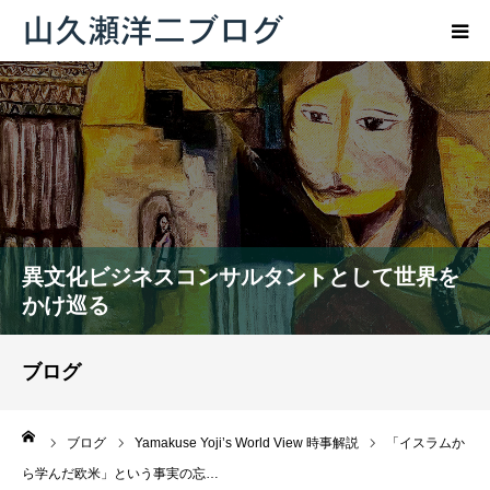
トップページ
ブログ
プロフィール
異文化ビジネスコンサルタントとして世界を
お問い合わせ
かけ巡る
ブログ
ーム
ブログ
Yamakuse Yoji’s World View 時事解説
「イスラムか
ら学んだ欧米」という事実の忘…