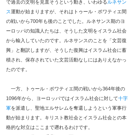
で過去の文明を見直そうという動き、いわゆる
ルネサン
ス
運動が始まりますが、それはトゥール・ポワティエ間
の戦いから700年も後のことでした。ルネサンス期のヨ
ーロッパの知識人たちは、そうした文明をイスラム社会
から輸入していたのです。ルネサンスのことを「文芸復
興」と翻訳しますが、そうした復興はイスラム社会に蓄
積され、保存されていた文芸活動なしにはありえなかっ
たのです。
一方、トゥール・ポワティエ間の戦いから364年後の
1096年から、ヨーロッパではイスラム社会に対して
十字
軍
を派遣し、聖地エルサレムを奪還しようという軍事行
動が始まります。キリスト教社会とイスラム社会との本
格的な対立はここまで遡れるわけです。