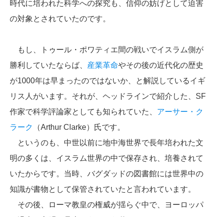
時代に培われた科学への探究も、信仰の妨げとして迫害
の対象とされていたのです。
もし、トゥール・ポワティエ間の戦いでイスラム側が
勝利していたならば、
産業革命
やその後の近代化の歴史
が1000年は早まったのではないか、と解説しているイギ
リス人がいます。それが、ヘッドラインで紹介した、SF
作家で科学評論家としても知られていた、
アーサー・ク
ラーク
（Arthur Clarke）氏です。
というのも、中世以前に地中海世界で長年培われた文
明の多くは、イスラム世界の中で保存され、培養されて
いたからです。当時、バグダッドの図書館には世界中の
知識が書物として保管されていたと言われています。
その後、ローマ教皇の権威が揺らぐ中で、ヨーロッパ