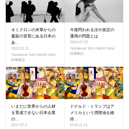
オミクロンの米軍からの
今後問われる法や規定の
蔓延の背景にある日本の
運用の問題とは
あ…
2024.07.23
2022.01.11
Yamakuse Yoji’s World View
時事解説
Yamakuse Yoji’s World View
時事解説
いまだに世界からの人材
ドナルド・トランプはア
を育成できない日本企業
メリカという潤滑油を維
の…
持…
2017.07.4
2016.11.14