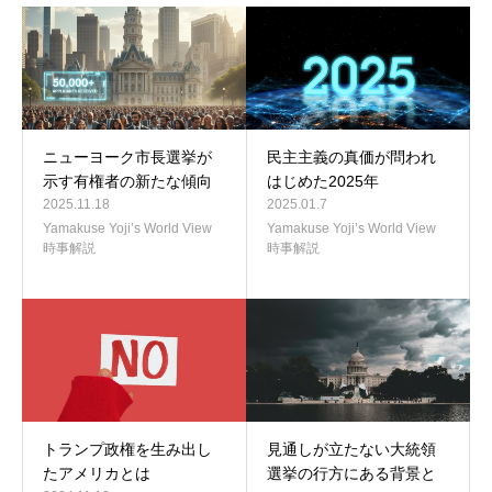
ニューヨーク市長選挙が
民主主義の真価が問われ
示す有権者の新たな傾向
はじめた2025年
2025.11.18
2025.01.7
Yamakuse Yoji’s World View
Yamakuse Yoji’s World View
時事解説
時事解説
トランプ政権を生み出し
見通しが立たない大統領
たアメリカとは
選挙の行方にある背景と