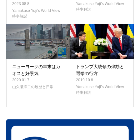
2023.08.8
Yamakuse Yoji’s World View
時事解説
Yamakuse Yoji’s World View
時事解説
ニューヨークの年末はカ
トランプ大統領の弾劾と
オスと好景気
選挙の行方
2020.01.7
2019.10.8
山久瀬洋二の履歴と日常
Yamakuse Yoji’s World View
時事解説