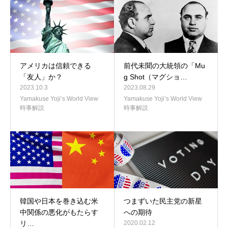
アメリカは信頼できる
前代未聞の大統領の「Mu
「友人」か？
g Shot（マグショ…
2023.10.3
2023.08.29
Yamakuse Yoji’s World View
Yamakuse Yoji’s World View
時事解説
時事解説
韓国や日本を巻き込む米
つまずいた民主党の新星
中関係の悪化がもたらす
への期待
リ…
2020.02.12