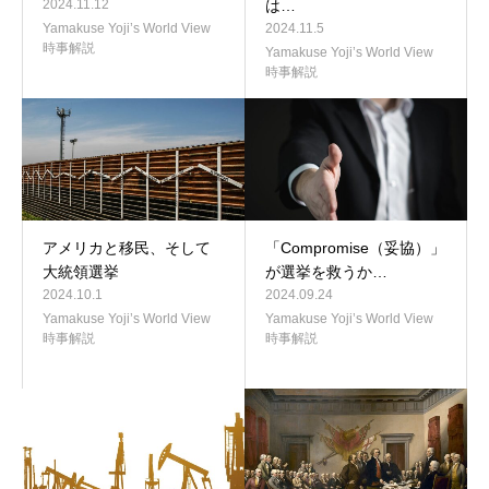
2024.11.12
は…
Yamakuse Yoji’s World View
2024.11.5
時事解説
Yamakuse Yoji’s World View
時事解説
アメリカと移民、そして
「Compromise（妥協）」
大統領選挙
が選挙を救うか…
2024.10.1
2024.09.24
Yamakuse Yoji’s World View
Yamakuse Yoji’s World View
時事解説
時事解説