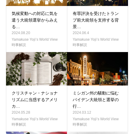
気候変動への対応に気を
有罪評決を受けたトラン
遣う大統領選挙からみえ
プ前大統領を支持する背
る…
景…
2024.08.20
2024.06.4
Yamakuse Yoji’s World View
Yamakuse Yoji’s World View
時事解説
時事解説
クリスチャン・ナショナ
ミシガン州の騒動に悩む
リズムに当惑するアメリ
バイデン大統領と選挙の
カ…
行…
2024.05.28
2024.03.12
Yamakuse Yoji’s World View
Yamakuse Yoji’s World View
時事解説
時事解説