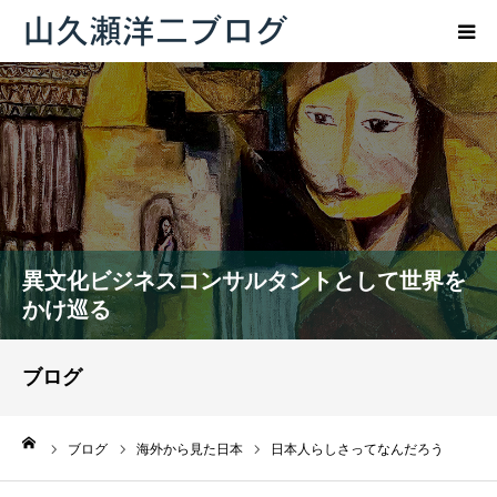
トップページ
ブログ
プロフィール
異文化ビジネスコンサルタントとして世界を
お問い合わせ
かけ巡る
ブログ
ーム
ブログ
海外から見た日本
日本人らしさってなんだろう