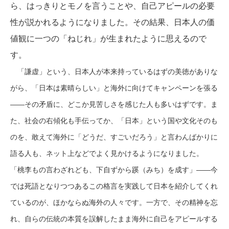
ら、はっきりとモノを言うことや、自己アピールの必要
性が説かれるようになりました。その結果、日本人の価
値観に一つの「ねじれ」が生まれたように思えるので
す。
「謙虚」という、日本人が本来持っているはずの美徳がありな
がら、「日本は素晴らしい」と海外に向けてキャンペーンを張る
——その矛盾に、どこか見苦しさを感じた人も多いはずです。ま
た、社会の右傾化も手伝ってか、「日本」という国や文化そのも
のを、敢えて海外に「どうだ、すごいだろう」と言わんばかりに
語る人も、ネット上などでよく見かけるようになりました。
「桃李もの言わざれども、下自ずから蹊（みち）を成す」——今
では死語となりつつあるこの格言を実践して日本を紹介してくれ
ているのが、ほかならぬ海外の人々です。一方で、その精神を忘
れ、自らの伝統の本質を誤解したまま海外に自己をアピールする