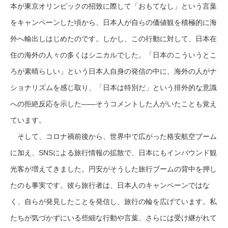
本が東京オリンピックの招致に際して「おもてなし」という言葉
をキャンペーンした頃から、日本人が自らの価値観を積極的に海
外へ輸出しはじめたのです。しかし、この行動に対して、日本在
住の海外の人々の多くはシニカルでした。「日本のこういうとこ
ろが素晴らしい」という日本人自身の発信の中に、海外の人がナ
ショナリズムを感じ取り、「日本は特別だ」という排外的な意識
への拒絶反応を示した——そうコメントした人がいたことも覚え
ています。
そして、コロナ禍前後から、世界中で広がった格安航空ブーム
に加え、SNSによる旅行情報の拡散で、日本にもインバウンド観
光客が増えてきました。円安がそうした旅行ブームの背中を押し
たのも事実です。彼ら旅行者は、日本人のキャンペーンではな
く、自らが発見したことを発信し、旅行の輪を広げています。私
たちが気づかずにいる些細な行動や言葉、さらには受け継がれて