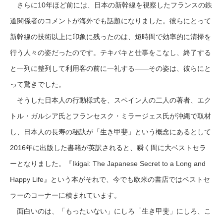
さらに10年ほど前には、日本の新幹線を視察したフランスの鉄
道関係者のコメントが海外でも話題になりました。彼らにとって
新幹線の技術以上に印象に残ったのは、短時間で効率的に清掃を
行う人々の姿だったのです。テキパキと仕事をこなし、終了する
と一列に整列して利用客の前に一礼する——その姿は、彼らにと
って驚きでした。
そうした日本人の行動様式を、スペイン人の二人の著者、エク
トル・ガルシア氏とフランセスク・ミラージェス氏が沖縄で取材
し、日本人の長寿の秘訣が「生き甲斐」という概念にあるとして
2016年に出版した書籍が英訳されると、瞬く間に大ベストセラ
ーとなりました。『Ikigai: The Japanese Secret to a Long and
Happy Life』という本がそれで、今でも欧米の書店ではベストセ
ラーのコーナーに積まれています。
面白いのは、「もったいない」にしろ「生き甲斐」にしろ、こ