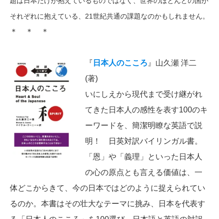
題は日本だけが抱えているものではなく、世界のほとんどの国が
それぞれに抱えている、21世紀共通の課題なのかもしれません。
＊ ＊ ＊
『
日本人のこころ
』山久瀬 洋二
(著)
いにしえから現代まで受け継がれ
てきた日本人の感性を表す100のキ
ーワードを、簡潔明瞭な英語で説
明！ 日英対訳バイリンガル書。
「恩」や「義理」といった日本人
の心の原点とも言える価値は、一
体どこからきて、今の日本ではどのように捉えられてい
るのか。本書はその壮大なテーマに挑み、日本を代表す