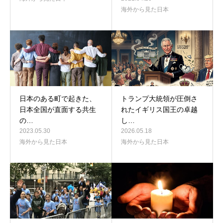
海外から見た日本
日本のある町で起きた、
トランプ大統領が圧倒さ
日本全国が直面する共生
れたイギリス国王の卓越
の…
し…
2023.05.30
2026.05.18
海外から見た日本
海外から見た日本