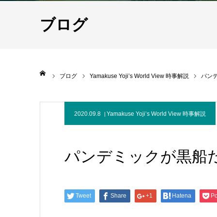
ブログ
ホーム
ブログ
Yamakuse Yoji’s World View 時事解説
パン
2020.09.8
Yamakuse Yoji’s World View 時事解説
パンデミックが黒船
Tweet
Share
+1
Hatena
Po