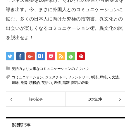
ビジネス摩擦を28例挙げ、それぞれの本音から解決策を
導き出す。今、まさに外国人とのコミュニケーションに
悩む、多くの日本人に向けた究極の指南書。異文化との
出会いが楽しくなるコミュニケーション術。異文化の罠
を脱出せよ！
英語力より大事なコミュニケーションのノウハウ
コミュニケーション
,
ジェスチャー
,
フレンドリー
,
単語
,
戸惑い
,
文法
,
曖昧
,
発音
,
積極的
,
英語力
,
表情
,
躊躇
,
阿吽の呼吸
前の記事
次の記事
関連記事