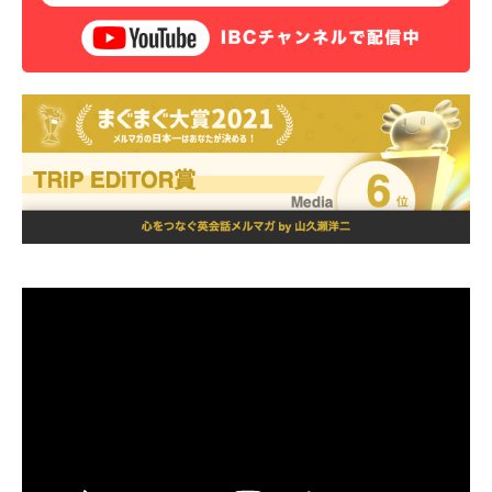
動
画
プ
レ
ー
ヤ
ー