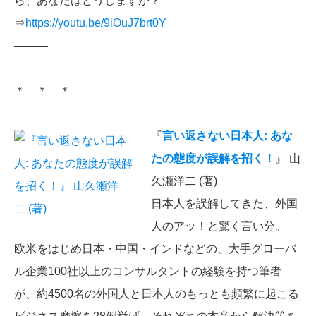
ら、あなたはどうしますか？
⇒
https://youtu.be/9iOuJ7brt0Y
———
＊ ＊ ＊
『
言い返さない日本人: あな
たの態度が誤解を招く！
』 山
久瀬洋二 (著)
日本人を誤解してきた、外国
人のアッ！と驚く言い分。
欧米をはじめ日本・中国・インドなどの、大手グローバ
ル企業100社以上のコンサルタントの経験を持つ筆者
が、約4500名の外国人と日本人のもっとも頻繁に起こる