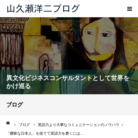
トップページ
ブログ
プロフィール
異文化ビジネスコンサルタントとして世界を
お問い合わせ
かけ巡る
ブログ
ーム
ブログ
英語力より大事なコミュニケーションのノウハウ
「曖昧な日本人」を捨てて英語力を磨くには…