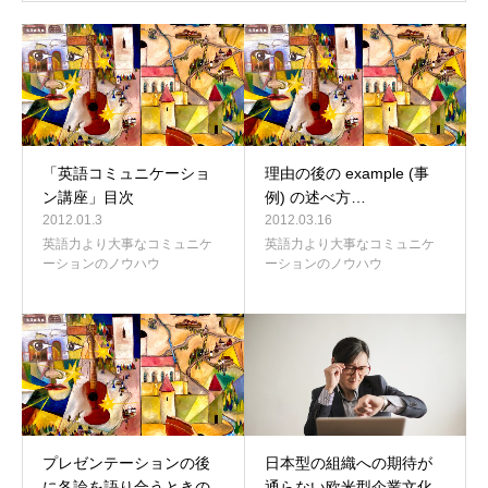
「英語コミュニケーショ
理由の後の example (事
ン講座」目次
例) の述べ方…
2012.01.3
2012.03.16
英語力より大事なコミュニケ
英語力より大事なコミュニケ
ーションのノウハウ
ーションのノウハウ
プレゼンテーションの後
日本型の組織への期待が
に各論を語り合うときの
通らない欧米型企業文化