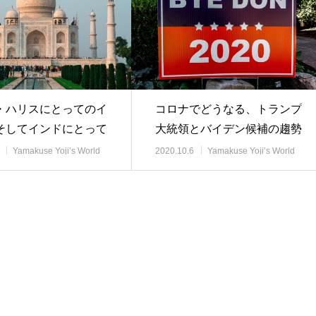
・ハリスにとってのイ
コロナでどうなる、トランプ
そしてインドにとって
大統領とバイデン候補の趨勢
ラ・ハリス…
Yamakuse Yoji’s World
2020.10.6
Yamakuse Yoji’s World
事解説
View 時事解説