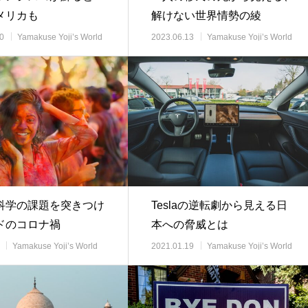
メリカも
解けない世界情勢の綾
0
Yamakuse Yoji’s World
2023.06.13
Yamakuse Yoji’s World
事解説
View 時事解説
科学の課題を突きつけ
Teslaの逆転劇から見える日
ドのコロナ禍
本への脅威とは
Yamakuse Yoji’s World
2021.01.19
Yamakuse Yoji’s World
事解説
View 時事解説