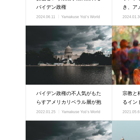
バイデン政権
き、ア
2024.06.11
Yamakuse Yoji’s World
2024.01.3
View 時事解説
View 時
バイデン政権の不人気がもた
宗教と
らすアメリカリベラル層が抱
るイン
く脅威
2022.01.25
Yamakuse Yoji’s World
2021.05.6
View 時事解説
View 時