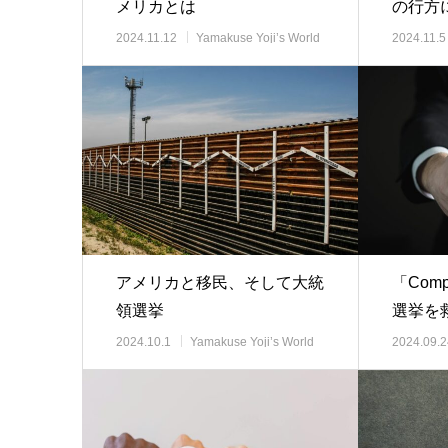
メリカとは
の行方
2024.11.12
Yamakuse Yoji’s World
2024.11.5
View 時事解説
View 時
アメリカと移民、そして大統
「Com
領選挙
選挙を
2024.10.1
Yamakuse Yoji’s World
2024.09.2
View 時事解説
View 時