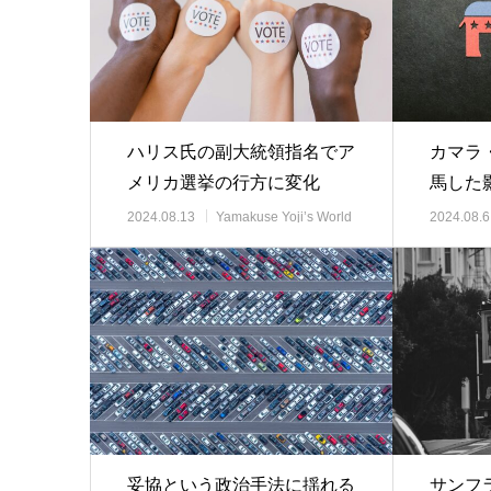
ハリス氏の副大統領指名でア
カマラ
メリカ選挙の行方に変化
馬した
2024.08.13
Yamakuse Yoji’s World
2024.08.6
View 時事解説
View 時
妥協という政治手法に揺れる
サンフ