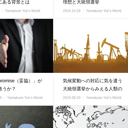
にある背景とは
理想と大統領選挙
Yamakuse Yoji’s World
2024.10.29
Yamakuse Yoji’s World
事解説
View 時事解説
promise（妥協）」が
気候変動への対応に気を遣う
救うか？
大統領選挙からみえる人類の
本音
4
Yamakuse Yoji’s World
2024.08.20
Yamakuse Yoji’s World
事解説
View 時事解説