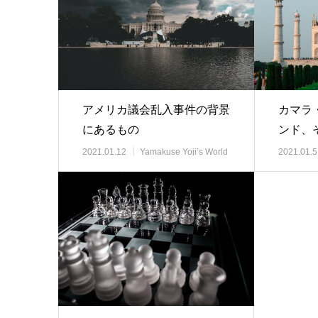
アメリカ議会乱入事件の背景
カマラ
にあるもの
ンド、
のカマ
2021.01.12
Yamakuse Yoji’s World
2021.01.5
View 時事解説
View 時