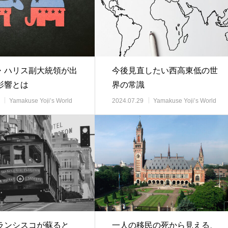
・ハリス副大統領が出
今後見直したい西高東低の世
影響とは
界の常識
Yamakuse Yoji’s World
2024.07.29
Yamakuse Yoji’s World
事解説
View 時事解説
ランシスコが蘇ると
一人の移民の死から見える、