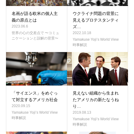
名画が語る欧米の個人主
ウクライナ問題の背景に
義の原点とは
見えるプロテスタンティ
2023.06.6
ズ…
世界の心の交差点で 〜コミュ
2022.10.18
ニケーションと誤解の背景〜
Yamakuse Yoji’s World View
時事解説
「サイエンス」をめぐっ
見えない組織から生まれ
て対立するアメリカ社会
たアメリカの新たなうね
2020.09.15
り…
Yamakuse Yoji’s World View
2019.08.13
時事解説
Yamakuse Yoji’s World View
時事解説