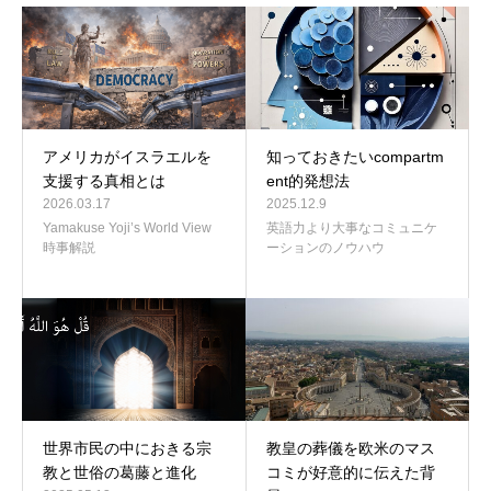
アメリカがイスラエルを
知っておきたいcompartm
支援する真相とは
ent的発想法
2026.03.17
2025.12.9
Yamakuse Yoji’s World View
英語力より大事なコミュニケ
時事解説
ーションのノウハウ
世界市民の中におきる宗
教皇の葬儀を欧米のマス
教と世俗の葛藤と進化
コミが好意的に伝えた背