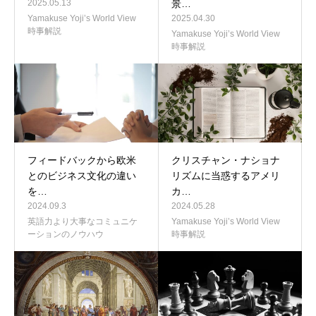
2025.05.13
景…
Yamakuse Yoji’s World View
2025.04.30
時事解説
Yamakuse Yoji’s World View
時事解説
フィードバックから欧米
クリスチャン・ナショナ
とのビジネス文化の違い
リズムに当惑するアメリ
を…
カ…
2024.09.3
2024.05.28
英語力より大事なコミュニケ
Yamakuse Yoji’s World View
ーションのノウハウ
時事解説