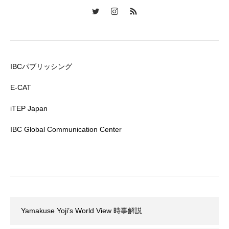
IBCパブリッシング
E-CAT
iTEP Japan
IBC Global Communication Center
Yamakuse Yoji’s World View 時事解説