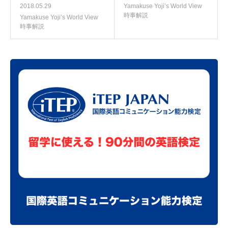
2018.05.29
Yamakuse Yoji’s World View
時事解説
Yamakuse Yoji’s World View
時事解説