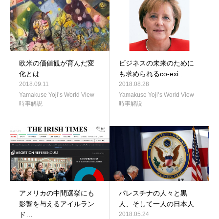
欧米の価値観が育んだ変
ビジネスの未来のために
化とは
も求められるco-exi…
2018.09.11
2018.08.28
Yamakuse Yoji’s World View
Yamakuse Yoji’s World View
時事解説
時事解説
アメリカの中間選挙にも
パレスチナの人々と黒
影響を与えるアイルラン
人、そして一人の日本人
ド…
2018.05.24